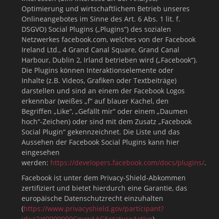
Optimierung und wirtschaftlichem Betrieb unseres
Onlineangebotes im Sinne des Art. 6 Abs. 1 lit. f.
DSGVO) Social Plugins („Plugins“) des sozialen
Netzwerkes facebook.com, welches von der Facebook
Ireland Ltd., 4 Grand Canal Square, Grand Canal
Harbour, Dublin 2, Irland betrieben wird („Facebook“).
Die Plugins können Interaktionselemente oder
Inhalte (z.B. Videos, Grafiken oder Textbeiträge)
darstellen und sind an einem der Facebook Logos
erkennbar (weißes „f“ auf blauer Kachel, den
Begriffen „Like“, „Gefällt mir“ oder einem „Daumen
hoch“-Zeichen) oder sind mit dem Zusatz „Facebook
Social Plugin“ gekennzeichnet. Die Liste und das
Aussehen der Facebook Social Plugins kann hier
eingesehen
werden:
https://developers.facebook.com/docs/plugins/
.
Facebook ist unter dem Privacy-Shield-Abkommen
zertifiziert und bietet hierdurch eine Garantie, das
europäische Datenschutzrecht einzuhalten
(
https://www.privacyshield.gov/participant?
id=a2zt0000000GnywAAC&status=Active
).